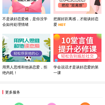
微信用户 Liberty 通过此页面咨询，已获得专属情感
方案
广东-广州 188****5632
12分钟前
微信用户 司马锘 通过此页面咨询，已获得专属情感
不是谈好恋爱难，是你没学
把握好距离感，才能谈好恋
方案
会如何处理情绪
爱
湖北-武汉 135****7410
41分钟前
微信用户 困困魚? 通过此页面咨询，已获得专属情感
方案
陕西-西安 139****6283
3分钟前
微信用户 喜欢下雨天^ 通过此页面咨询，已获得专属
情感方案
浙江-宁波 150****8921
28分钟前
微信用户 逆光下的微笑 通过此页面咨询，已获得专
用男人思维和他谈恋爱，拒
学会说话才是谈好恋爱的第
属情感方案
绝内耗！
一课
湖南-长沙 187****3359
18分钟前
微信用户 超 通过此页面咨询，已获得专属情感方案
福建-厦门 159****4462
53分钟前
更多服务
微信用户 凌乱小羊 通过此页面咨询，已获得专属情
感方案