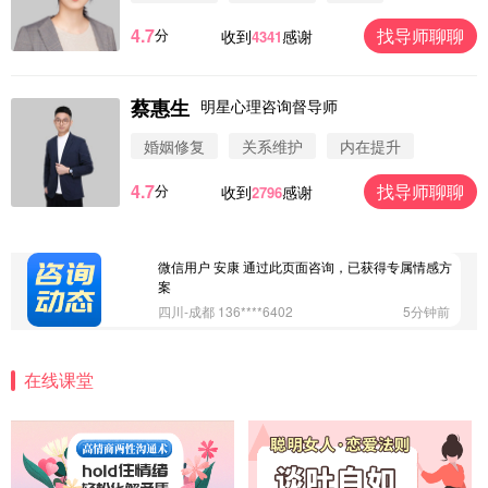
4.7
找导师聊聊
分
收到
感谢
4341
微信用户 圆圈 通过此页面咨询，已获得专属情感方
案
浙江-杭州 183****4847
32分钟前
蔡惠生
明星心理咨询督导师
微信用户 Vnno 通过此页面咨询，已获得专属情感方
案
婚姻修复
关系维护
内在提升
广东-深圳 139****2256
15分钟前
4.7
找导师聊聊
分
收到
感谢
2796
微信用户 大太阳 通过此页面咨询，已获得专属情感
方案
江苏-南京 158****7931
48分钟前
微信用户 安康 通过此页面咨询，已获得专属情感方
案
四川-成都 136****6402
5分钟前
微信用户 怀拥倾城女 通过此页面咨询，已获得专属
情感方案
在线课堂
北京-朝阳 151****3189
22分钟前
微信用户 巧?媚儿 通过此页面咨询，已获得专属情感
方案
上海-浦东 177****9074
56分钟前