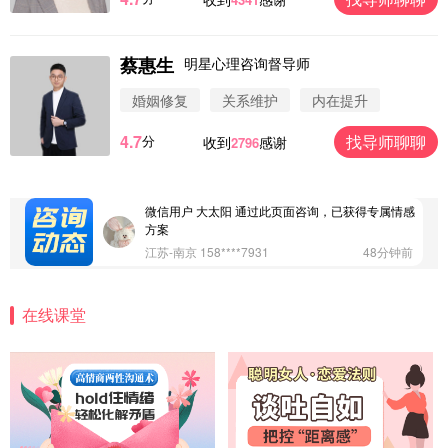
蔡惠生
明星心理咨询督导师
微信用户 圆圈 通过此页面咨询，已获得专属情感方
案
婚姻修复
关系维护
内在提升
浙江-杭州 183****4847
32分钟前
4.7
找导师聊聊
分
收到
感谢
2796
微信用户 Vnno 通过此页面咨询，已获得专属情感方
案
广东-深圳 139****2256
15分钟前
微信用户 大太阳 通过此页面咨询，已获得专属情感
方案
江苏-南京 158****7931
48分钟前
微信用户 安康 通过此页面咨询，已获得专属情感方
案
在线课堂
四川-成都 136****6402
5分钟前
微信用户 怀拥倾城女 通过此页面咨询，已获得专属
情感方案
北京-朝阳 151****3189
22分钟前
微信用户 巧?媚儿 通过此页面咨询，已获得专属情感
方案