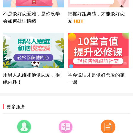
上海-浦东 177****9074
56分钟前
微信用户 Liberty 通过此页面咨询，已获得专属情感
不是谈好恋爱难，是你没学
把握好距离感，才能谈好恋
方案
会如何处理情绪
爱
广东-广州 188****5632
12分钟前
微信用户 司马锘 通过此页面咨询，已获得专属情感
方案
湖北-武汉 135****7410
41分钟前
微信用户 困困魚? 通过此页面咨询，已获得专属情感
方案
陕西-西安 139****6283
3分钟前
微信用户 喜欢下雨天^ 通过此页面咨询，已获得专属
用男人思维和他谈恋爱，拒
学会说话才是谈好恋爱的第
情感方案
绝内耗！
一课
浙江-宁波 150****8921
28分钟前
微信用户 逆光下的微笑 通过此页面咨询，已获得专
属情感方案
湖南-长沙 187****3359
18分钟前
更多服务
微信用户 超 通过此页面咨询，已获得专属情感方案
福建-厦门 159****4462
53分钟前
微信用户 凌乱小羊 通过此页面咨询，已获得专属情