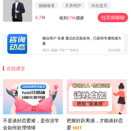
案
婚姻修复
关系维护
内在提升
广东-深圳 139****2256
15分钟前
4.7
找导师聊聊
分
收到
感谢
2796
微信用户 大太阳 通过此页面咨询，已获得专属情感
方案
江苏-南京 158****7931
48分钟前
微信用户 安康 通过此页面咨询，已获得专属情感方
案
四川-成都 136****6402
5分钟前
微信用户 怀拥倾城女 通过此页面咨询，已获得专属
情感方案
在线课堂
北京-朝阳 151****3189
22分钟前
微信用户 巧?媚儿 通过此页面咨询，已获得专属情感
方案
上海-浦东 177****9074
56分钟前
微信用户 Liberty 通过此页面咨询，已获得专属情感
方案
广东-广州 188****5632
12分钟前
微信用户 司马锘 通过此页面咨询，已获得专属情感
不是谈好恋爱难，是你没学
把握好距离感，才能谈好恋
方案
会如何处理情绪
爱
湖北-武汉 135****7410
41分钟前