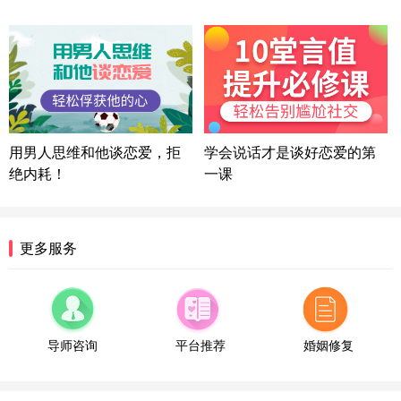
微信用户 困困魚? 通过此页面咨询，已获得专属情感
方案
陕西-西安 139****6283
3分钟前
微信用户 喜欢下雨天^ 通过此页面咨询，已获得专属
情感方案
浙江-宁波 150****8921
28分钟前
微信用户 逆光下的微笑 通过此页面咨询，已获得专
用男人思维和他谈恋爱，拒
学会说话才是谈好恋爱的第
属情感方案
绝内耗！
一课
湖南-长沙 187****3359
18分钟前
微信用户 超 通过此页面咨询，已获得专属情感方案
福建-厦门 159****4462
53分钟前
更多服务
微信用户 凌乱小羊 通过此页面咨询，已获得专属情
感方案
山东-青岛 138****9975
7分钟前
微信用户 小任性 通过此页面咨询，已获得专属情感
方案
导师咨询
平台推荐
婚姻修复
辽宁-大连 176****2843
39分钟前
微信用户 H-孙志远-上海 通过此页面咨询，已获得专
属情感方案