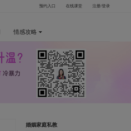
预约入口
在线课堂
注册/登录
例
情感攻略
婚姻家庭私教