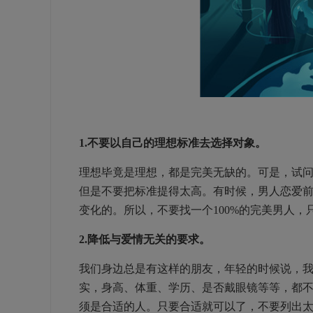
1.不要以自己的理想标准去选择对象。
理想毕竟是理想，都是完美无缺的。可是，试问
但是不要把标准提得太高。有时候，男人恋爱
变化的。所以，不要找一个100%的完美男人，
2.降低与爱情无关的要求。
我们身边总是有这样的朋友，年轻的时候说，
实，身高、体重、学历、是否戴眼镜等等，都
须是合适的人。只要合适就可以了，不要列出