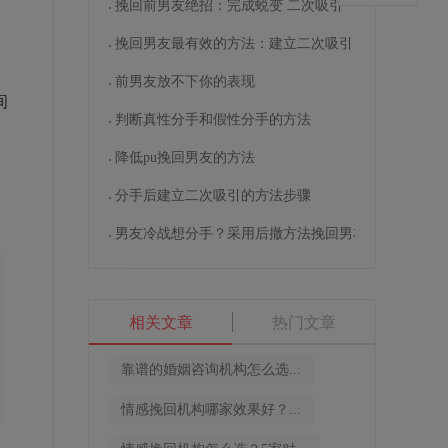
挽回前男友绝招：完成蜕变 二次吸引
挽回男友最有效的方法：建立二次吸引
会
前男友放不下你的表现
间
判断真性分手和假性分手的方法
降低pu挽回男友的方法
分手后建立二次吸引的方法步骤
男友冷战想分手？采用后撤方法挽回男友
相关文章
热门文章
靠谱的婚姻咨询机构怎么选...
情感挽回机构哪家效果好？...