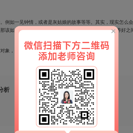
憬。例如一见钟情，或者是灰姑娘的故事等等。其实，现实怎么
那该如何提升感情的热度呢?所以，先接触了解了解，培养好之
象，才能 告别单身 !
分析
移动端官网
扫一扫
解锁更多情感秘籍