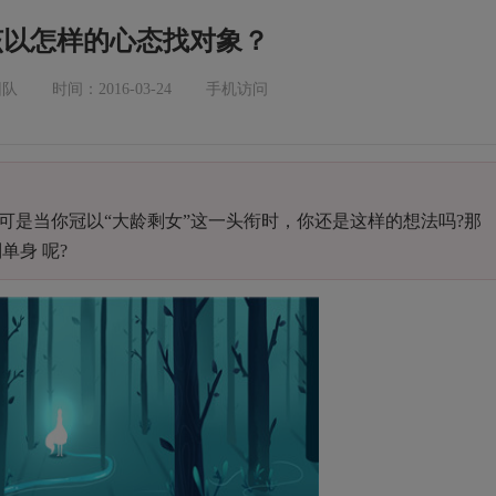
该以怎样的心态找对象？
团队
时间：2016-03-24
手机访问
可是当你冠以“大龄剩女”这一头衔时，你还是这样的想法吗?那
单身 呢?