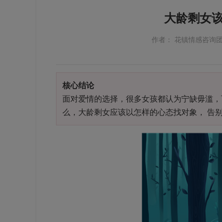
大龄剩女
作者： 花镇情感咨询
核心结论
面对爱情的选择，很多女孩都认为宁缺毋滥，
么，大龄剩女应该以怎样的心态找对象， 告别