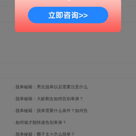
脱单秘籍：男生脱单以后需要注意什么
脱单秘籍：大龄剩女如何告别单身？
脱单秘籍：脱单需要什么条件？如何告
如何做才能快速告别单身？
脱单秘籍：圈子太小怎么脱单？