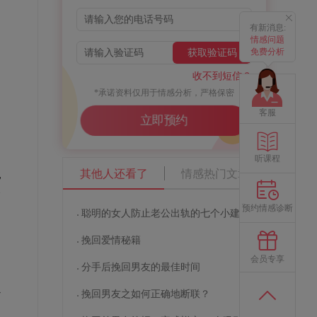
有新消息:
情感问题
免费分析
获取验证码
收不到短信？
*承诺资料仅用于情感分析，严格保密
客服
立即预约
听课程
其他人还看了
情感热门文章
，
会
预约情感诊断
聪明的女人防止老公出轨的七个小建议
挽回爱情秘籍
会员专享
分手后挽回男友的最佳时间
必
挽回男友之如何正确地断联？