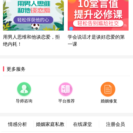
湖北-武汉 135****7410
41分钟前
微信用户 困困魚? 通过此页面咨询，已获得专属情感
方案
陕西-西安 139****6283
3分钟前
微信用户 喜欢下雨天^ 通过此页面咨询，已获得专属
用男人思维和他谈恋爱，拒
学会说话才是谈好恋爱的第
情感方案
绝内耗！
一课
浙江-宁波 150****8921
28分钟前
微信用户 逆光下的微笑 通过此页面咨询，已获得专
属情感方案
湖南-长沙 187****3359
18分钟前
更多服务
微信用户 超 通过此页面咨询，已获得专属情感方案
福建-厦门 159****4462
53分钟前
微信用户 凌乱小羊 通过此页面咨询，已获得专属情
感方案
导师咨询
平台推荐
婚姻修复
山东-青岛 138****9975
7分钟前
微信用户 小任性 通过此页面咨询，已获得专属情感
方案
情感分析
婚姻家庭私教
在线课堂
注册会员
辽宁-大连 176****2843
39分钟前