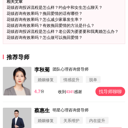
相关文章
花镇咨询投诉流程是怎么样？约会中和女生怎么聊天？
花镇咨询有效果吗？挽回爱情的话有哪些？
花镇咨询有效果吗？怎么减少家暴发生率？
花镇咨询有效果吗？有效挽回爱情的方法是什么？
花镇咨询投诉流程是怎么样？老公因为婆婆要和我离婚怎么办？
花镇咨询有效果吗？怎么做可以挽回爱情？
推荐导师
李秋菊
团队心理咨询督导师
婚姻修复
情感提升
脱单
4.7
找导师聊聊
分
收到
感谢
4341
蔡惠生
明星心理咨询督导师
微信用户 圆圈 通过此页面咨询，已获得专属情感方
案
婚姻修复
关系维护
内在提升
浙江-杭州 183****4847
32分钟前