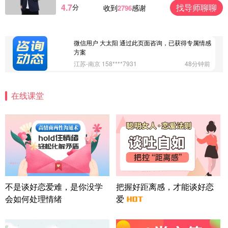
4.7
找导师聊聊
分
收到
感谢
2796
微信用户 Vnno 通过此页面咨询，已获得专属情感方
案
广东-深圳 139****2256
15分钟前
微信用户 大太阳 通过此页面咨询，已获得专属情感
方案
江苏-南京 158****7931
48分钟前
微信用户 安康 通过此页面咨询，已获得专属情感方
案
在线课堂
四川-成都 136****6402
5分钟前
微信用户 怀拥倾城女 通过此页面咨询，已获得专属
情感方案
北京-朝阳 151****3189
22分钟前
微信用户 巧?媚儿 通过此页面咨询，已获得专属情感
方案
上海-浦东 177****9074
56分钟前
微信用户 Liberty 通过此页面咨询，已获得专属情感
不是谈好恋爱难，是你没学
把握好距离感，才能谈好恋
方案
会如何处理情绪
爱
广东-广州 188****5632
12分钟前
微信用户 司马锘 通过此页面咨询，已获得专属情感
方案