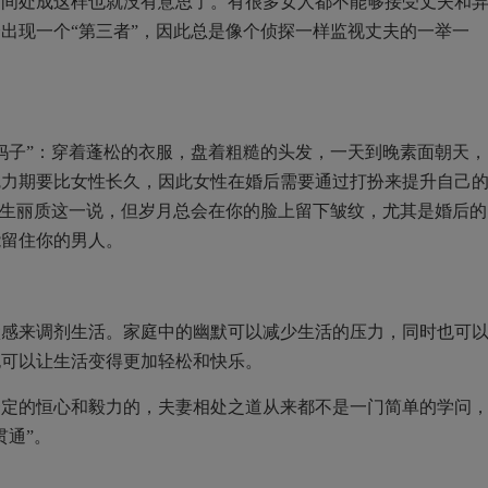
之间处成这样也就没有意思了。有很多女人都不能够接受丈夫和
出现一个“第三者”，因此总是像个侦探一样监视丈夫的一举一
妈子”：穿着蓬松的衣服，盘着粗糙的头发，一天到晚素面朝天，
魅力期要比女性长久，因此女性在婚后需要通过打扮来提升自己
天生丽质这一说，但岁月总会在你的脸上留下皱纹，尤其是婚后的
能留住你的男人。
默感来调剂生活。家庭中的幽默可以减少生活的压力，同时也可
也可以让生活变得更加轻松和快乐。
一定的恒心和毅力的，夫妻相处之道从来都不是一门简单的学问
贯通”。