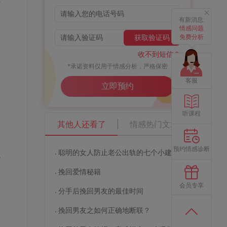
异
有新消息:
情感问题
免费分析
获取验证码
收不到短信？
*承诺资料仅用于情感分析，严格保密
客服
的
立即预约
听课程
其他人还看了
情感热门文章
预约情感诊断
聪明的女人防止老公出轨的七个小建议
以
挽回爱情秘籍
会员专享
，
分手后挽回男友的最佳时间
挽回男友之如何正确地断联？