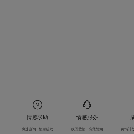
情感求助
情感服务
快速咨询
情感援助
挽回爱情
挽救婚姻
黄埔计