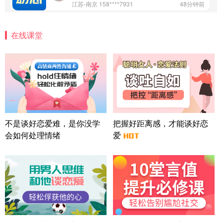
江苏-南京 158****7931
48分钟前
微信用户 安康 通过此页面咨询，已获得专属情感方
案
在线课堂
四川-成都 136****6402
5分钟前
微信用户 怀拥倾城女 通过此页面咨询，已获得专属
情感方案
北京-朝阳 151****3189
22分钟前
微信用户 巧?媚儿 通过此页面咨询，已获得专属情感
方案
上海-浦东 177****9074
56分钟前
微信用户 Liberty 通过此页面咨询，已获得专属情感
不是谈好恋爱难，是你没学
把握好距离感，才能谈好恋
方案
会如何处理情绪
爱
广东-广州 188****5632
12分钟前
微信用户 司马锘 通过此页面咨询，已获得专属情感
方案
湖北-武汉 135****7410
41分钟前
微信用户 困困魚? 通过此页面咨询，已获得专属情感
方案
陕西-西安 139****6283
3分钟前
微信用户 喜欢下雨天^ 通过此页面咨询，已获得专属