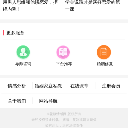
用男人思维和他谈恋爱，拒
学会说话才是谈好恋爱的第
情感方案
绝内耗！
一课
浙江-宁波 150****8921
28分钟前
微信用户 逆光下的微笑 通过此页面咨询，已获得专
属情感方案
湖南-长沙 187****3359
18分钟前
更多服务
微信用户 超 通过此页面咨询，已获得专属情感方案
福建-厦门 159****4462
53分钟前
微信用户 凌乱小羊 通过此页面咨询，已获得专属情
感方案
导师咨询
平台推荐
婚姻修复
山东-青岛 138****9975
7分钟前
微信用户 小任性 通过此页面咨询，已获得专属情感
方案
情感分析
婚姻家庭私教
在线课堂
注册会员
辽宁-大连 176****2843
39分钟前
微信用户 H-孙志远-上海 通过此页面咨询，已获得专
关于我们
网站导航
属情感方案
上海-黄浦 135****7601
24分钟前
©花镇情感网 版权所有
微信用户 墨笙 通过此页面咨询，已获得专属情感方
未经授权禁止转载、摘编、复制或建立镜像
案
如有违反，追究法律责任
江苏-苏州 188****5187
1小时前