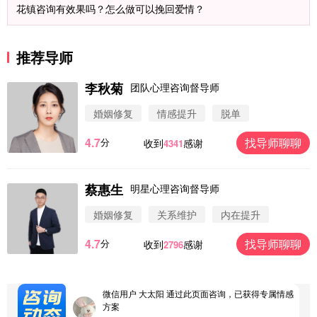
花镇咨询有效果吗？怎么做可以挽回爱情？
推荐导师
李秋菊
团队心理咨询督导师
婚姻修复
情感提升
脱单
4.7
找导师聊聊
分
收到
感谢
4341
蔡惠生
明星心理咨询督导师
微信用户 圆圈 通过此页面咨询，已获得专属情感方
案
婚姻修复
关系维护
内在提升
浙江-杭州 183****4847
32分钟前
4.7
找导师聊聊
分
收到
感谢
2796
微信用户 Vnno 通过此页面咨询，已获得专属情感方
案
广东-深圳 139****2256
15分钟前
微信用户 大太阳 通过此页面咨询，已获得专属情感
方案