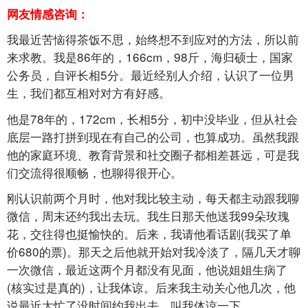
网友情感咨询：
我最近苦恼得茶饭不思，始终想不到应对的方法，所以前
来求教。我是86年的，166cm，98斤，海归硕士，国家
公务员，自评长相5分。最近经别人介绍，认识了一位男
生，我们都互相对对方有好感。
他是78年的，172cm，长相5分，初中没毕业，但从社会
底层一路打拼到现在有自己的公司，也算成功。虽然我跟
他的家庭环境、教育背景和社交圈子都相差甚远，可是我
们交流得很顺畅，也聊得很开心。
刚认识前两个月时，他对我比较主动，每天都主动跟我聊
微信，周末还约我出去玩。我生日那天他送我99朵玫瑰
花，交往得也挺愉快的。后来，我请他看话剧(我买了单
价680的票)。那天之后他就开始对我冷淡了，隔几天才聊
一次微信，最近这两个月都没有见面，他说姐姐生病了
(核实过是真的)，让我体谅。后来我主动关心他几次，他
说最近太忙了没时间约我出去，叫我体谅一下。