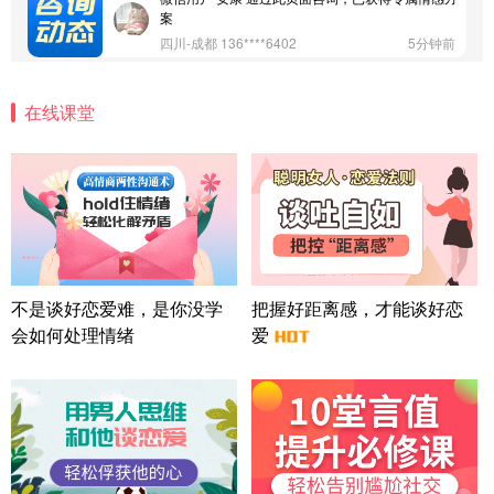
案
四川-成都 136****6402
5分钟前
微信用户 怀拥倾城女 通过此页面咨询，已获得专属
情感方案
在线课堂
北京-朝阳 151****3189
22分钟前
微信用户 巧?媚儿 通过此页面咨询，已获得专属情感
方案
上海-浦东 177****9074
56分钟前
微信用户 Liberty 通过此页面咨询，已获得专属情感
方案
广东-广州 188****5632
12分钟前
微信用户 司马锘 通过此页面咨询，已获得专属情感
不是谈好恋爱难，是你没学
把握好距离感，才能谈好恋
方案
会如何处理情绪
爱
湖北-武汉 135****7410
41分钟前
微信用户 困困魚? 通过此页面咨询，已获得专属情感
方案
陕西-西安 139****6283
3分钟前
微信用户 喜欢下雨天^ 通过此页面咨询，已获得专属
情感方案
浙江-宁波 150****8921
28分钟前