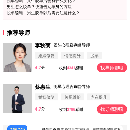
脱单秘籍：女生脱单后会有什么变化？
男生怎么脱单？快速告别单身的方法
脱单秘籍：男生脱单以后需要注意什么？
推荐导师
李秋菊
团队心理咨询督导师
婚姻修复
情感提升
脱单
4.7
找导师聊聊
分
收到
感谢
4341
微信用户 圆圈 通过此页面咨询，已获得专属情感方
案
浙江-杭州 183****4847
32分钟前
蔡惠生
明星心理咨询督导师
微信用户 Vnno 通过此页面咨询，已获得专属情感方
案
婚姻修复
关系维护
内在提升
广东-深圳 139****2256
15分钟前
4.7
找导师聊聊
分
收到
感谢
2796
微信用户 大太阳 通过此页面咨询，已获得专属情感
方案
江苏-南京 158****7931
48分钟前
微信用户 安康 通过此页面咨询，已获得专属情感方