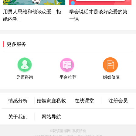
微信用户 逆光下的微笑 通过此页面咨询，已获得专
用男人思维和他谈恋爱，拒
学会说话才是谈好恋爱的第
属情感方案
绝内耗！
一课
湖南-长沙 187****3359
18分钟前
微信用户 超 通过此页面咨询，已获得专属情感方案
福建-厦门 159****4462
53分钟前
更多服务
微信用户 凌乱小羊 通过此页面咨询，已获得专属情
感方案
山东-青岛 138****9975
7分钟前
微信用户 小任性 通过此页面咨询，已获得专属情感
方案
导师咨询
平台推荐
婚姻修复
辽宁-大连 176****2843
39分钟前
微信用户 H-孙志远-上海 通过此页面咨询，已获得专
属情感方案
情感分析
婚姻家庭私教
在线课堂
注册会员
上海-黄浦 135****7601
24分钟前
微信用户 墨笙 通过此页面咨询，已获得专属情感方
关于我们
网站导航
案
江苏-苏州 188****5187
1小时前
©花镇情感网 版权所有
微信用户 谢思明 通过此页面咨询，已获得专属情感