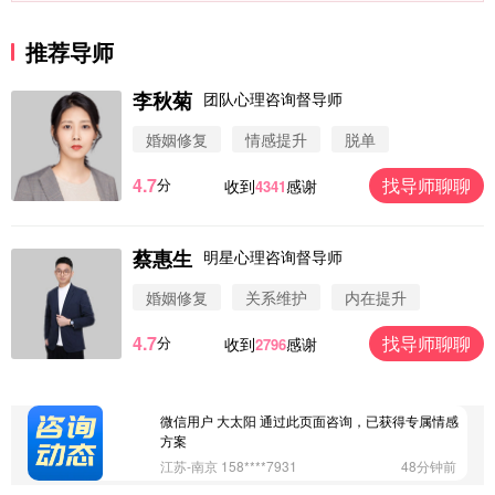
推荐导师
李秋菊
团队心理咨询督导师
婚姻修复
情感提升
脱单
4.7
找导师聊聊
分
收到
感谢
4341
蔡惠生
明星心理咨询督导师
微信用户 圆圈 通过此页面咨询，已获得专属情感方
案
婚姻修复
关系维护
内在提升
浙江-杭州 183****4847
32分钟前
4.7
找导师聊聊
分
收到
感谢
2796
微信用户 Vnno 通过此页面咨询，已获得专属情感方
案
广东-深圳 139****2256
15分钟前
微信用户 大太阳 通过此页面咨询，已获得专属情感
方案
江苏-南京 158****7931
48分钟前