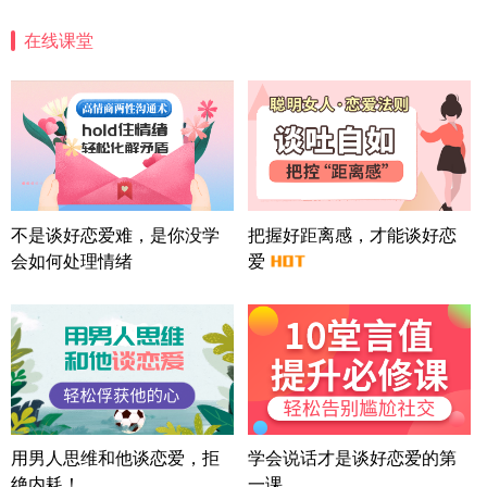
微信用户 安康 通过此页面咨询，已获得专属情感方
案
在线课堂
四川-成都 136****6402
5分钟前
微信用户 怀拥倾城女 通过此页面咨询，已获得专属
情感方案
北京-朝阳 151****3189
22分钟前
微信用户 巧?媚儿 通过此页面咨询，已获得专属情感
方案
上海-浦东 177****9074
56分钟前
微信用户 Liberty 通过此页面咨询，已获得专属情感
不是谈好恋爱难，是你没学
把握好距离感，才能谈好恋
方案
会如何处理情绪
爱
广东-广州 188****5632
12分钟前
微信用户 司马锘 通过此页面咨询，已获得专属情感
方案
湖北-武汉 135****7410
41分钟前
微信用户 困困魚? 通过此页面咨询，已获得专属情感
方案
陕西-西安 139****6283
3分钟前
微信用户 喜欢下雨天^ 通过此页面咨询，已获得专属
用男人思维和他谈恋爱，拒
学会说话才是谈好恋爱的第
情感方案
绝内耗！
一课