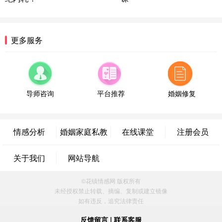
浙江-宁波 150****8921
28分钟前
微信用户 逆光下的微笑 通过此页面咨询，已获得专
属情感方案
湖南-长沙 187****3359
18分钟前
更多服务
微信用户 超 通过此页面咨询，已获得专属情感方案
福建-厦门 159****4462
53分钟前
微信用户 凌乱小羊 通过此页面咨询，已获得专属情
感方案
导师咨询
平台推荐
婚姻修复
山东-青岛 138****9975
7分钟前
微信用户 小任性 通过此页面咨询，已获得专属情感
方案
情感分析
婚姻家庭私教
在线课堂
注册会员
辽宁-大连 176****2843
39分钟前
微信用户 H-孙志远-上海 通过此页面咨询，已获得专
关于我们
网站导航
属情感方案
上海-黄浦 135****7601
24分钟前
©花镇情感网 版权所有
微信用户 墨笙 通过此页面咨询，已获得专属情感方
未经授权禁止转载、摘编、复制或建立镜像
案
如有违反，追究法律责任
江苏-苏州 188****5187
1小时前
微信用户 谢思明 通过此页面咨询，已获得专属情感
反馈留言
|
联系客服