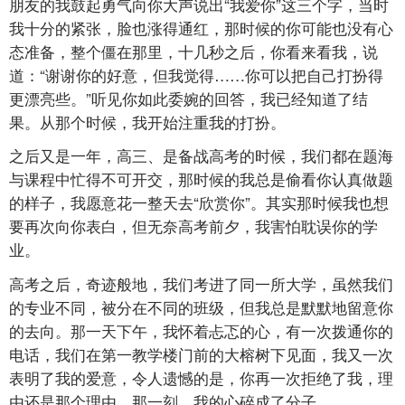
朋友的我鼓起勇气向你大声说出“我爱你”这三个字，当时
我十分的紧张，脸也涨得通红，那时候的你可能也没有心
态准备，整个僵在那里，十几秒之后，你看来看我，说
道：“谢谢你的好意，但我觉得……你可以把自己打扮得
更漂亮些。”听见你如此委婉的回答，我已经知道了结
果。从那个时候，我开始注重我的打扮。
之后又是一年，高三、是备战高考的时候，我们都在题海
与课程中忙得不可开交，那时候的我总是偷看你认真做题
的样子，我愿意花一整天去“欣赏你”。其实那时候我也想
要再次向你表白，但无奈高考前夕，我害怕耽误你的学
业。
高考之后，奇迹般地，我们考进了同一所大学，虽然我们
的专业不同，被分在不同的班级，但我总是默默地留意你
的去向。那一天下午，我怀着忐忑的心，有一次拨通你的
电话，我们在第一教学楼门前的大榕树下见面，我又一次
表明了我的爱意，令人遗憾的是，你再一次拒绝了我，理
由还是那个理由，那一刻，我的心碎成了分子。