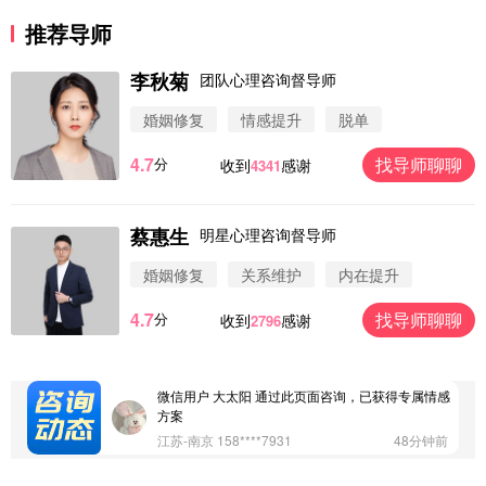
推荐导师
李秋菊
团队心理咨询督导师
婚姻修复
情感提升
脱单
4.7
找导师聊聊
分
收到
感谢
4341
蔡惠生
明星心理咨询督导师
微信用户 圆圈 通过此页面咨询，已获得专属情感方
案
婚姻修复
关系维护
内在提升
浙江-杭州 183****4847
32分钟前
4.7
找导师聊聊
分
收到
感谢
2796
微信用户 Vnno 通过此页面咨询，已获得专属情感方
案
广东-深圳 139****2256
15分钟前
微信用户 大太阳 通过此页面咨询，已获得专属情感
方案
江苏-南京 158****7931
48分钟前
微信用户 安康 通过此页面咨询，已获得专属情感方