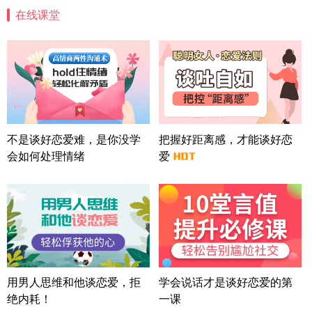
案
在线课堂
四川-成都 136****6402
5分钟前
微信用户 怀拥倾城女 通过此页面咨询，已获得专属
情感方案
北京-朝阳 151****3189
22分钟前
微信用户 巧?媚儿 通过此页面咨询，已获得专属情感
方案
上海-浦东 177****9074
56分钟前
微信用户 Liberty 通过此页面咨询，已获得专属情感
不是谈好恋爱难，是你没学
把握好距离感，才能谈好恋
方案
会如何处理情绪
爱
广东-广州 188****5632
12分钟前
微信用户 司马锘 通过此页面咨询，已获得专属情感
方案
湖北-武汉 135****7410
41分钟前
微信用户 困困魚? 通过此页面咨询，已获得专属情感
方案
陕西-西安 139****6283
3分钟前
微信用户 喜欢下雨天^ 通过此页面咨询，已获得专属
用男人思维和他谈恋爱，拒
学会说话才是谈好恋爱的第
情感方案
绝内耗！
一课
浙江-宁波 150****8921
28分钟前