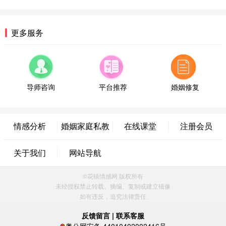
微信用户 逆光下的微笑 通过此页面咨询，已获得专
属情感方案
湖南-长沙 187****3359
18分钟前
更多服务
微信用户 超 通过此页面咨询，已获得专属情感方案
福建-厦门 159****4462
53分钟前
微信用户 凌乱小羊 通过此页面咨询，已获得专属情
感方案
导师咨询
平台推荐
婚姻修复
山东-青岛 138****9975
7分钟前
微信用户 小任性 通过此页面咨询，已获得专属情感
方案
情感分析
婚姻家庭私教
在线课堂
注册会员
辽宁-大连 176****2843
39分钟前
微信用户 H-孙志远-上海 通过此页面咨询，已获得专
关于我们
网站导航
属情感方案
上海-黄浦 135****7601
24分钟前
©花镇情感网 版权所有
微信用户 墨笙 通过此页面咨询，已获得专属情感方
未经授权禁止转载、摘编、复制或建立镜像
案
如有违反，追究法律责任
江苏-苏州 188****5187
1小时前
微信用户 谢思明 通过此页面咨询，已获得专属情感
反馈留言
|
联系客服
方案