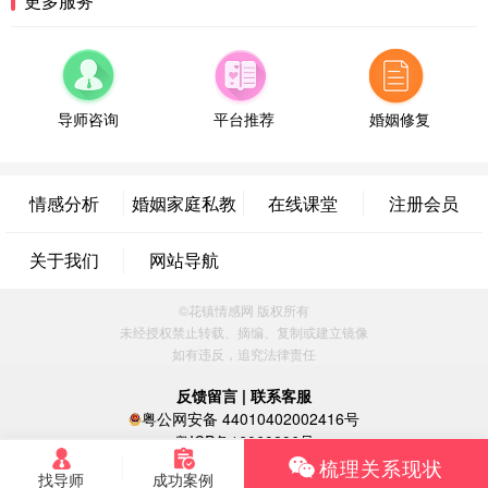
更多服务
微信用户 超 通过此页面咨询，已获得专属情感方案
福建-厦门 159****4462
53分钟前
微信用户 凌乱小羊 通过此页面咨询，已获得专属情
感方案
导师咨询
平台推荐
婚姻修复
山东-青岛 138****9975
7分钟前
微信用户 小任性 通过此页面咨询，已获得专属情感
方案
情感分析
婚姻家庭私教
在线课堂
注册会员
辽宁-大连 176****2843
39分钟前
微信用户 H-孙志远-上海 通过此页面咨询，已获得专
关于我们
网站导航
属情感方案
上海-黄浦 135****7601
24分钟前
©花镇情感网 版权所有
微信用户 墨笙 通过此页面咨询，已获得专属情感方
未经授权禁止转载、摘编、复制或建立镜像
案
如有违反，追究法律责任
江苏-苏州 188****5187
1小时前
微信用户 谢思明 通过此页面咨询，已获得专属情感
反馈留言
|
联系客服
方案
粤公网安备 44010402002416号
广东-佛山 139****6034
16分钟前
粤ICP备16060296号
梳理关系现状
微信用户 静默 通过此页面咨询，已获得专属情感方
找导师
成功案例
案