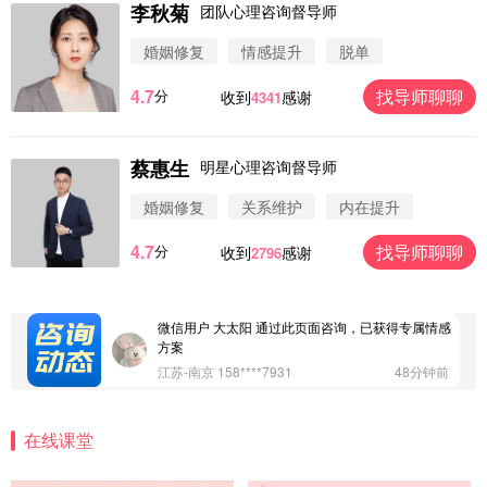
李秋菊
团队心理咨询督导师
婚姻修复
情感提升
脱单
4.7
找导师聊聊
分
收到
感谢
4341
蔡惠生
明星心理咨询督导师
微信用户 圆圈 通过此页面咨询，已获得专属情感方
案
婚姻修复
关系维护
内在提升
浙江-杭州 183****4847
32分钟前
4.7
找导师聊聊
分
收到
感谢
2796
微信用户 Vnno 通过此页面咨询，已获得专属情感方
案
广东-深圳 139****2256
15分钟前
微信用户 大太阳 通过此页面咨询，已获得专属情感
方案
江苏-南京 158****7931
48分钟前
微信用户 安康 通过此页面咨询，已获得专属情感方
案
在线课堂
四川-成都 136****6402
5分钟前
微信用户 怀拥倾城女 通过此页面咨询，已获得专属