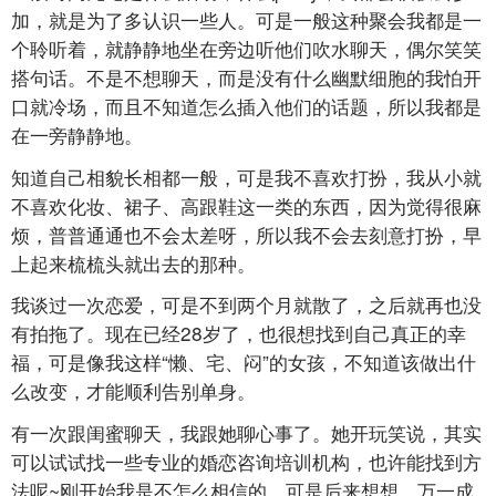
加，就是为了多认识一些人。可是一般这种聚会我都是一
个聆听着，就静静地坐在旁边听他们吹水聊天，偶尔笑笑
搭句话。不是不想聊天，而是没有什么幽默细胞的我怕开
口就冷场，而且不知道怎么插入他们的话题，所以我都是
在一旁静静地。
知道自己相貌长相都一般，可是我不喜欢打扮，我从小就
不喜欢化妆、裙子、高跟鞋这一类的东西，因为觉得很麻
烦，普普通通也不会太差呀，所以我不会去刻意打扮，早
上起来梳梳头就出去的那种。
我谈过一次恋爱，可是不到两个月就散了，之后就再也没
有拍拖了。现在已经28岁了，也很想找到自己真正的幸
福，可是像我这样“懒、宅、闷”的女孩，不知道该做出什
么改变，才能顺利告别单身。
有一次跟闺蜜聊天，我跟她聊心事了。她开玩笑说，其实
可以试试找一些专业的婚恋咨询培训机构，也许能找到方
法呢~刚开始我是不怎么相信的，可是后来想想，万一成