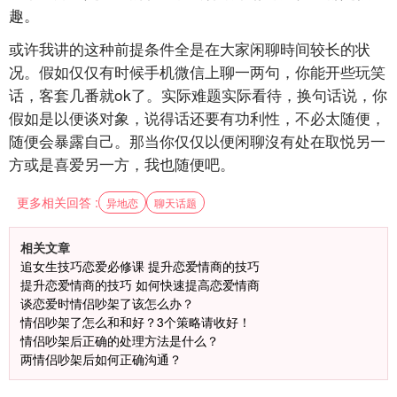
趣。
或许我讲的这种前提条件全是在大家闲聊時间较长的状
况。假如仅仅有时候手机微信上聊一两句，你能开些玩笑
话，客套几番就ok了。实际难题实际看待，换句话说，你
假如是以便谈对象，说得话还要有功利性，不必太随便，
随便会暴露自己。那当你仅仅以便闲聊沒有处在取悦另一
方或是喜爱另一方，我也随便吧。
更多相关回答 :
异地恋
聊天话题
相关文章
追女生技巧恋爱必修课 提升恋爱情商的技巧
提升恋爱情商的技巧 如何快速提高恋爱情商
谈恋爱时情侣吵架了该怎么办？
情侣吵架了怎么和和好？3个策略请收好！
情侣吵架后正确的处理方法是什么？
两情侣吵架后如何正确沟通？