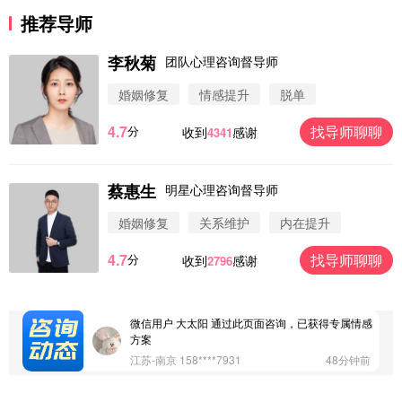
推荐导师
李秋菊
团队心理咨询督导师
婚姻修复
情感提升
脱单
4.7
找导师聊聊
分
收到
感谢
4341
蔡惠生
明星心理咨询督导师
微信用户 圆圈 通过此页面咨询，已获得专属情感方
案
婚姻修复
关系维护
内在提升
浙江-杭州 183****4847
32分钟前
4.7
找导师聊聊
分
收到
感谢
2796
微信用户 Vnno 通过此页面咨询，已获得专属情感方
案
广东-深圳 139****2256
15分钟前
微信用户 大太阳 通过此页面咨询，已获得专属情感
方案
江苏-南京 158****7931
48分钟前
微信用户 安康 通过此页面咨询，已获得专属情感方
案