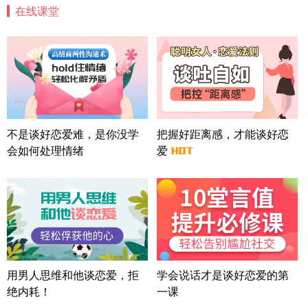
在线课堂
四川-成都 136****6402
5分钟前
微信用户 怀拥倾城女 通过此页面咨询，已获得专属
情感方案
北京-朝阳 151****3189
22分钟前
微信用户 巧?媚儿 通过此页面咨询，已获得专属情感
方案
上海-浦东 177****9074
56分钟前
微信用户 Liberty 通过此页面咨询，已获得专属情感
不是谈好恋爱难，是你没学
把握好距离感，才能谈好恋
方案
会如何处理情绪
爱
广东-广州 188****5632
12分钟前
微信用户 司马锘 通过此页面咨询，已获得专属情感
方案
湖北-武汉 135****7410
41分钟前
微信用户 困困魚? 通过此页面咨询，已获得专属情感
方案
陕西-西安 139****6283
3分钟前
微信用户 喜欢下雨天^ 通过此页面咨询，已获得专属
用男人思维和他谈恋爱，拒
学会说话才是谈好恋爱的第
情感方案
绝内耗！
一课
浙江-宁波 150****8921
28分钟前