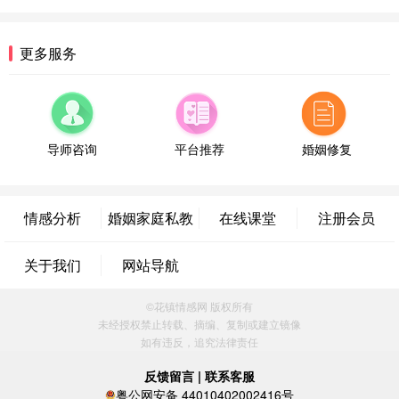
微信用户 逆光下的微笑 通过此页面咨询，已获得专
属情感方案
湖南-长沙 187****3359
18分钟前
更多服务
微信用户 超 通过此页面咨询，已获得专属情感方案
福建-厦门 159****4462
53分钟前
微信用户 凌乱小羊 通过此页面咨询，已获得专属情
感方案
导师咨询
平台推荐
婚姻修复
山东-青岛 138****9975
7分钟前
微信用户 小任性 通过此页面咨询，已获得专属情感
方案
情感分析
婚姻家庭私教
在线课堂
注册会员
辽宁-大连 176****2843
39分钟前
微信用户 H-孙志远-上海 通过此页面咨询，已获得专
关于我们
网站导航
属情感方案
上海-黄浦 135****7601
24分钟前
©花镇情感网 版权所有
微信用户 墨笙 通过此页面咨询，已获得专属情感方
未经授权禁止转载、摘编、复制或建立镜像
案
如有违反，追究法律责任
江苏-苏州 188****5187
1小时前
微信用户 谢思明 通过此页面咨询，已获得专属情感
反馈留言
|
联系客服
方案
粤公网安备 44010402002416号