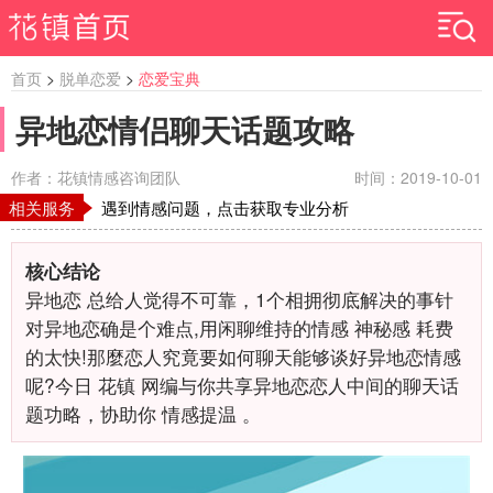
首页
>
脱单恋爱
>
恋爱宝典
异地恋情侣聊天话题攻略
作者：花镇情感咨询团队
时间：2019-10-01
相关服务
遇到情感问题，点击获取专业分析
核心结论
异地恋
总给人觉得不可靠，1个相拥彻底解决的事针
对异地恋确是个难点,用闲聊维持的情感
神秘感
耗费
的太快!那麼恋人究竟要如何聊天能够谈好异地恋情感
呢?今日
花镇
网编与你共享异地恋恋人中间的聊天话
题功略，协助你
情感提温
。