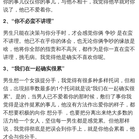
你的事儿仅仅你的事儿，与他不相干，我觉得他早就对你
说了，他已不爱着你。
2、“你不必蛮不讲理”
男生只能在决策与你分手时，才会感觉你俩
争吵
是在蛮
不讲理。他已不在乎你的体会，也无论你俩争吵的缘故是
啥，他将你全部的指责和不高兴，都作为是你一直在蛮不
讲理，挑毛病。我觉得他是确实不喜欢你呢。
3、“我们在一起确实很累”
男生想一个女孩提分手，我觉得有很多种多样托词，但相
信，出現頻率数最多的1个托词就是说“我们在一起确实很
累”。是的，当男人已不爱着你的那时候，敷衍了事你我
觉得是这件挺累的事儿，他沒有方法作出爱你的样子，都
不想要积极的向你
想分手
，也要把分离出来绝大多数的
活力给一个女人，坚信每一男生都是感觉累。但他那样
说，我觉得彻底是把误会到你手上，就是你他会累着，他
才会与你分手。