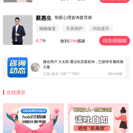
蔡惠生
明星心理咨询督导师
微信用户 圆圈 通过此页面咨询，已获得专属情感方
案
婚姻修复
关系维护
内在提升
浙江-杭州 183****4847
32分钟前
4.7
找导师聊聊
分
收到
感谢
2796
微信用户 Vnno 通过此页面咨询，已获得专属情感方
案
广东-深圳 139****2256
15分钟前
微信用户 大太阳 通过此页面咨询，已获得专属情感
方案
江苏-南京 158****7931
48分钟前
微信用户 安康 通过此页面咨询，已获得专属情感方
案
在线课堂
四川-成都 136****6402
5分钟前
微信用户 怀拥倾城女 通过此页面咨询，已获得专属
情感方案
北京-朝阳 151****3189
22分钟前
微信用户 巧?媚儿 通过此页面咨询，已获得专属情感
方案