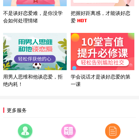
上海-浦东 177****9074
56分钟前
微信用户 Liberty 通过此页面咨询，已获得专属情感
不是谈好恋爱难，是你没学
把握好距离感，才能谈好恋
方案
会如何处理情绪
爱
广东-广州 188****5632
12分钟前
微信用户 司马锘 通过此页面咨询，已获得专属情感
方案
湖北-武汉 135****7410
41分钟前
微信用户 困困魚? 通过此页面咨询，已获得专属情感
方案
陕西-西安 139****6283
3分钟前
微信用户 喜欢下雨天^ 通过此页面咨询，已获得专属
用男人思维和他谈恋爱，拒
学会说话才是谈好恋爱的第
情感方案
绝内耗！
一课
浙江-宁波 150****8921
28分钟前
微信用户 逆光下的微笑 通过此页面咨询，已获得专
属情感方案
湖南-长沙 187****3359
18分钟前
更多服务
微信用户 超 通过此页面咨询，已获得专属情感方案
福建-厦门 159****4462
53分钟前
微信用户 凌乱小羊 通过此页面咨询，已获得专属情