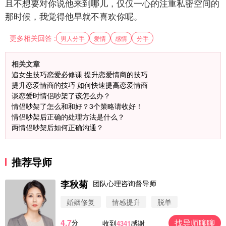
且不想要对你说他来到哪儿，仅仅一心的注重私密空间的
那时候，我觉得他早就不喜欢你呢。
更多相关回答 :
男人分手
爱情
感情
分手
相关文章
追女生技巧恋爱必修课 提升恋爱情商的技巧
提升恋爱情商的技巧 如何快速提高恋爱情商
谈恋爱时情侣吵架了该怎么办？
情侣吵架了怎么和和好？3个策略请收好！
情侣吵架后正确的处理方法是什么？
两情侣吵架后如何正确沟通？
推荐导师
李秋菊
团队心理咨询督导师
婚姻修复
情感提升
脱单
4.7
找导师聊聊
分
收到
感谢
4341