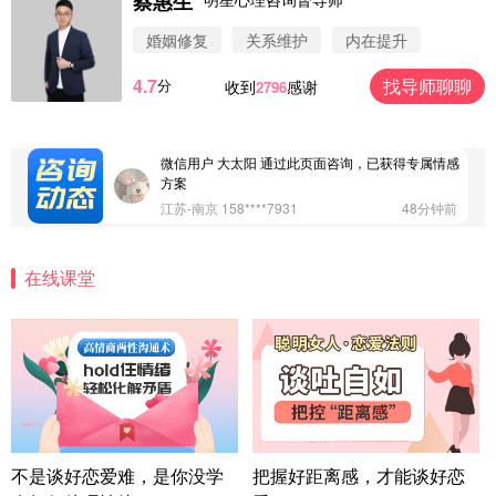
蔡惠生
微信用户 圆圈 通过此页面咨询，已获得专属情感方
案
婚姻修复
关系维护
内在提升
浙江-杭州 183****4847
32分钟前
4.7
找导师聊聊
分
收到
感谢
2796
微信用户 Vnno 通过此页面咨询，已获得专属情感方
案
广东-深圳 139****2256
15分钟前
微信用户 大太阳 通过此页面咨询，已获得专属情感
方案
江苏-南京 158****7931
48分钟前
微信用户 安康 通过此页面咨询，已获得专属情感方
案
在线课堂
四川-成都 136****6402
5分钟前
微信用户 怀拥倾城女 通过此页面咨询，已获得专属
情感方案
北京-朝阳 151****3189
22分钟前
微信用户 巧?媚儿 通过此页面咨询，已获得专属情感
方案
上海-浦东 177****9074
56分钟前
微信用户 Liberty 通过此页面咨询，已获得专属情感
不是谈好恋爱难，是你没学
把握好距离感，才能谈好恋
方案