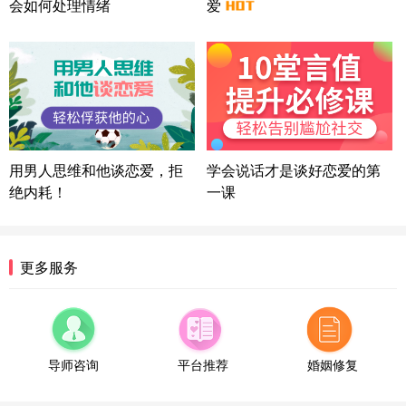
会如何处理情绪
爱
广东-广州 188****5632
12分钟前
微信用户 司马锘 通过此页面咨询，已获得专属情感
方案
湖北-武汉 135****7410
41分钟前
微信用户 困困魚? 通过此页面咨询，已获得专属情感
方案
陕西-西安 139****6283
3分钟前
微信用户 喜欢下雨天^ 通过此页面咨询，已获得专属
用男人思维和他谈恋爱，拒
学会说话才是谈好恋爱的第
情感方案
绝内耗！
一课
浙江-宁波 150****8921
28分钟前
微信用户 逆光下的微笑 通过此页面咨询，已获得专
属情感方案
湖南-长沙 187****3359
18分钟前
更多服务
微信用户 超 通过此页面咨询，已获得专属情感方案
福建-厦门 159****4462
53分钟前
微信用户 凌乱小羊 通过此页面咨询，已获得专属情
感方案
导师咨询
平台推荐
婚姻修复
山东-青岛 138****9975
7分钟前
微信用户 小任性 通过此页面咨询，已获得专属情感