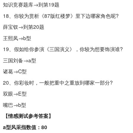
知识竞赛题库→到第19题
18、你较为赏析《87版红楼梦》里下边哪家角色呢?
薛宝钗→到第20题
王熙凤→b型
19、假如给你参演《三国演义》，你较为想要饰演谁?
三国刘备→a型
诸葛→C型
20、你彩妆时，一般把重中之重放到哪家一部分?
双眼→E型
嘴巴→b型
【情感测试参考答案】
a型风采指数值：80