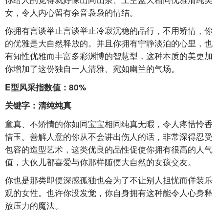
女，令人内心留有余音袅袅的情结。
你拥有言谈举止言谈举止冷寂沉稳的品行，不用矫情，你
的优雅是大自然释放的。并且你拥有宁静淡泊的心里，也
有知性优雅而丰富多彩渊博的智慧型，这种本质的美更加
你增加了这份独自一人清雅、宛如幽兰的气场。
E型风采指数值：80%
关键字：清纯纯真
童真、不矫情的你如同宝宝相同纯真无暇，令人疼惜怜香
惜玉。善解人意的你从不会讲出伤人的话，非常深得忍受
包容的造型艺术，这类优良的品性促使你拥有很高的人气
值，大伙儿都喜爱与你那样随便大自然的女孩交友。
你也是那类即便深感孤独也会为了不让别人担忧而佯装乐
观的女性。也许你没发觉，你自身拥有这种能令人心身释
放压力的魔法。