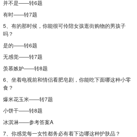
并不是——转6题
有时——转7题
5、有的那时候，你能很可伶陪女孩逛街购物的男孩子
吗？
是的——转6题
无感觉——转7题
羡慕嫉妒——转8题
6、坐着电视前和情侣看肥皂剧，你能吃下面哪这种小零
食？
爆米花玉米——转7题
小饼干——转8题
冰淇淋——参考答案A
7、你感觉每一女性都务必有着下边哪这种护肤品？