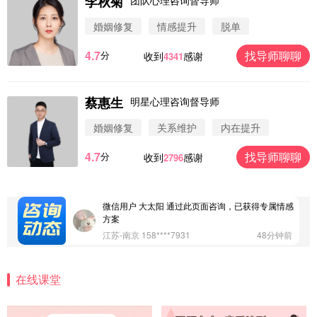
李秋菊
婚姻修复
情感提升
脱单
4.7
找导师聊聊
分
收到
感谢
4341
蔡惠生
明星心理咨询督导师
微信用户 圆圈 通过此页面咨询，已获得专属情感方
案
婚姻修复
关系维护
内在提升
浙江-杭州 183****4847
32分钟前
4.7
找导师聊聊
分
收到
感谢
2796
微信用户 Vnno 通过此页面咨询，已获得专属情感方
案
广东-深圳 139****2256
15分钟前
微信用户 大太阳 通过此页面咨询，已获得专属情感
方案
江苏-南京 158****7931
48分钟前
微信用户 安康 通过此页面咨询，已获得专属情感方
案
在线课堂
四川-成都 136****6402
5分钟前
微信用户 怀拥倾城女 通过此页面咨询，已获得专属
情感方案