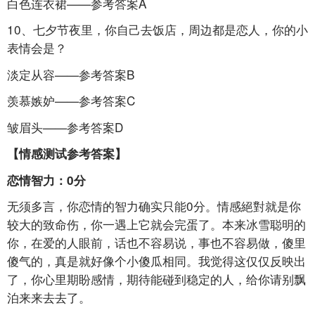
白色连衣裙——参考答案A
10、七夕节夜里，你自己去饭店，周边都是恋人，你的小
表情会是？
淡定从容——参考答案B
羡慕嫉妒——参考答案C
皱眉头——参考答案D
【情感测试参考答案】
恋情智力：0分
无须多言，你恋情的智力确实只能0分。情感絕對就是你
较大的致命伤，你一遇上它就会完蛋了。本来冰雪聪明的
你，在爱的人眼前，话也不容易说，事也不容易做，傻里
傻气的，真是就好像个小傻瓜相同。我觉得这仅仅反映出
了，你心里期盼感情，期待能碰到稳定的人，给你请别飘
泊来来去去了。