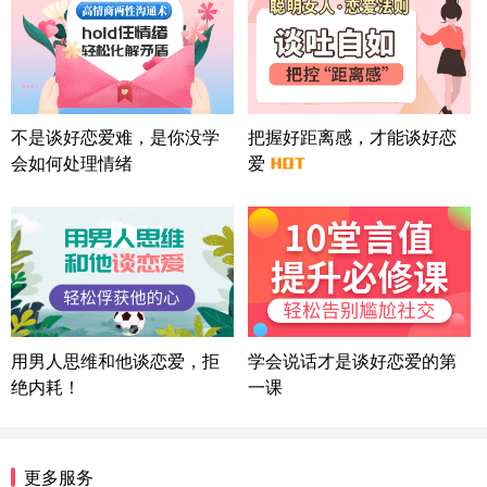
北京-朝阳 151****3189
22分钟前
微信用户 巧?媚儿 通过此页面咨询，已获得专属情感
方案
上海-浦东 177****9074
56分钟前
微信用户 Liberty 通过此页面咨询，已获得专属情感
不是谈好恋爱难，是你没学
把握好距离感，才能谈好恋
方案
会如何处理情绪
爱
广东-广州 188****5632
12分钟前
微信用户 司马锘 通过此页面咨询，已获得专属情感
方案
湖北-武汉 135****7410
41分钟前
微信用户 困困魚? 通过此页面咨询，已获得专属情感
方案
陕西-西安 139****6283
3分钟前
微信用户 喜欢下雨天^ 通过此页面咨询，已获得专属
用男人思维和他谈恋爱，拒
学会说话才是谈好恋爱的第
情感方案
绝内耗！
一课
浙江-宁波 150****8921
28分钟前
微信用户 逆光下的微笑 通过此页面咨询，已获得专
属情感方案
湖南-长沙 187****3359
18分钟前
更多服务