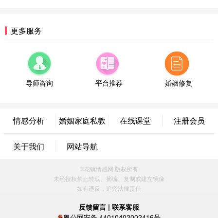
微信用户 逆光下的微笑 通过此页面咨询，已获得专
属情感方案
湖南-长沙 187****3359
18分钟前
更多服务
微信用户 超 通过此页面咨询，已获得专属情感方案
福建-厦门 159****4462
53分钟前
微信用户 凌乱小羊 通过此页面咨询，已获得专属情
感方案
导师咨询
平台推荐
婚姻修复
山东-青岛 138****9975
7分钟前
微信用户 小任性 通过此页面咨询，已获得专属情感
方案
情感分析
婚姻家庭私教
在线课堂
注册会员
辽宁-大连 176****2843
39分钟前
微信用户 H-孙志远-上海 通过此页面咨询，已获得专
关于我们
网站导航
属情感方案
上海-黄浦 135****7601
24分钟前
©花镇情感网 版权所有
微信用户 墨笙 通过此页面咨询，已获得专属情感方
未经授权禁止转载、摘编、复制或建立镜像
案
如有违反，追究法律责任
江苏-苏州 188****5187
1小时前
微信用户 谢思明 通过此页面咨询，已获得专属情感
反馈留言
|
联系客服
方案
粤公网安备 44010402002416号