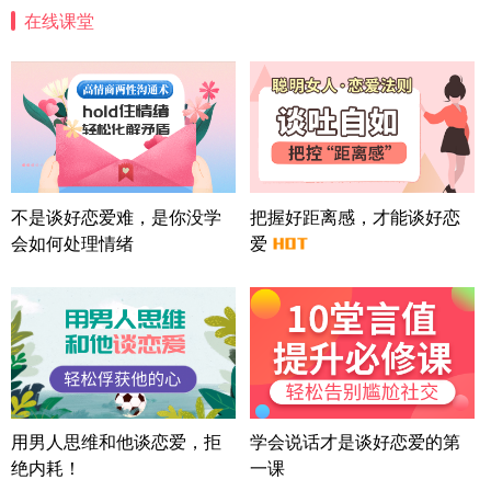
案
在线课堂
四川-成都 136****6402
5分钟前
微信用户 怀拥倾城女 通过此页面咨询，已获得专属
情感方案
北京-朝阳 151****3189
22分钟前
微信用户 巧?媚儿 通过此页面咨询，已获得专属情感
方案
上海-浦东 177****9074
56分钟前
微信用户 Liberty 通过此页面咨询，已获得专属情感
不是谈好恋爱难，是你没学
把握好距离感，才能谈好恋
方案
会如何处理情绪
爱
广东-广州 188****5632
12分钟前
微信用户 司马锘 通过此页面咨询，已获得专属情感
方案
湖北-武汉 135****7410
41分钟前
微信用户 困困魚? 通过此页面咨询，已获得专属情感
方案
陕西-西安 139****6283
3分钟前
微信用户 喜欢下雨天^ 通过此页面咨询，已获得专属
用男人思维和他谈恋爱，拒
学会说话才是谈好恋爱的第
情感方案
绝内耗！
一课
浙江-宁波 150****8921
28分钟前