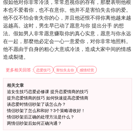
假如他对你非常冷淡，常常忽视你的存有，那麼表明他根
本也不爱着你，也不在意你。他并不是害怕失去你的爱。
他不仅不怕会丧失你的心，并且他还恨不得你离他越来越
远越高。这时，男生早已动了愿意与你
提出分手
的想
法。假如男人非常愿意赚取你的真心实意，愿意与你永远
在一起，那麼他必定会一心一意爱你，对你非常地照料。
他不愿由于自身的粗心大意或冷淡，造成大家中间的情感
造成裂缝。
更多相关回答 :
恋爱技巧
害怕失去你
感情经营
相关文章
追女生技巧恋爱必修课 提升恋爱情商的技巧
提升恋爱情商的技巧 如何快速提高恋爱情商
谈恋爱时情侣吵架了该怎么办？
情侣吵架了怎么和和好？3个策略请收好！
情侣吵架后正确的处理方法是什么？
两情侣吵架后如何正确沟通？