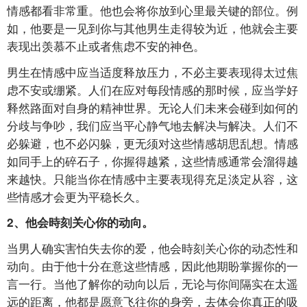
情感都看非常重。他也会将你放到心里最关键的部位。例
如，他要是一见到你与其他男生走得较为近，他就会主要
表现出羡慕不止或者焦虑不安的神色。
男生在情感中应当适度释放压力，不必主要表现得太过焦
虑不安或绷紧。人们在应对每段情感的那时候，应当学好
释然路面对自身的精神世界。无论人们未来会碰到如何的
分歧与争吵，我们应当平心静气地去解决与解决。人们不
必躲避，也不必闪躲，更无须对这些情感胡思乱想。情感
如同手上的碎石子，你握得越紧，这些情感通常会溜得越
来越快。只能当你在情感中主要表现得充足淡定从容，这
些情感才会更为平稳长久。
2、他会時刻关心你的动向。
当男人确实害怕失去你的爱，他会時刻关心你的动态性和
动向。由于他十分在意这些情感，因此他期盼掌握你的一
言一行。当他了解你的动向以后，无论与你间隔实在太遥
远的距离，他都是愿意飞往你的身旁，去体会你真正的吸