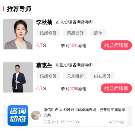
推荐导师
李秋菊
团队心理咨询督导师
婚姻修复
情感提升
脱单
4.7
找导师聊聊
分
收到
感谢
4341
蔡惠生
明星心理咨询督导师
微信用户 圆圈 通过此页面咨询，已获得专属情感方
案
婚姻修复
关系维护
内在提升
浙江-杭州 183****4847
32分钟前
4.7
找导师聊聊
分
收到
感谢
2796
微信用户 Vnno 通过此页面咨询，已获得专属情感方
案
广东-深圳 139****2256
15分钟前
微信用户 大太阳 通过此页面咨询，已获得专属情感
方案
江苏-南京 158****7931
48分钟前
微信用户 安康 通过此页面咨询，已获得专属情感方