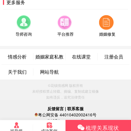
更多服务
微信用户 H-孙志远-上海 通过此页面咨询，已获得专
属情感方案
上海-黄浦 135****7601
24分钟前
微信用户 墨笙 通过此页面咨询，已获得专属情感方
案
导师咨询
平台推荐
婚姻修复
江苏-苏州 188****5187
1小时前
微信用户 谢思明 通过此页面咨询，已获得专属情感
方案
情感分析
婚姻家庭私教
在线课堂
注册会员
广东-佛山 139****6034
16分钟前
微信用户 静默 通过此页面咨询，已获得专属情感方
关于我们
网站导航
案
四川-重庆 157****9228
47分钟前
©花镇情感网 版权所有
微信用户 惊鸿客 通过此页面咨询，已获得专属情感
未经授权禁止转载、摘编、复制或建立镜像
方案
如有违反，追究法律责任
河南-郑州 182****3546
9分钟前
微信用户 王小鸣^ 通过此页面咨询，已获得专属情感
反馈留言
|
联系客服
方案
粤公网安备 44010402002416号
浙江-温州 150****6789
35分钟前
粤ICP备16060296号
梳理关系现状
微信用户 Shmily? 通过此页面咨询，已获得专属情感
找导师
成功案例