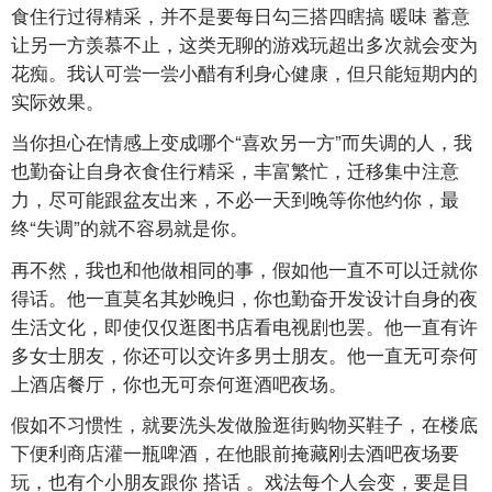
食住行过得精采，并不是要每日勾三搭四瞎搞
暖味
蓄意
让另一方羡慕不止，这类无聊的游戏玩超出多次就会变为
花痴。我认可尝一尝小醋有利身心健康，但只能短期内的
实际效果。
当你担心在情感上变成哪个“喜欢另一方”而失调的人，我
也勤奋让自身衣食住行精采，丰富繁忙，迁移集中注意
力，尽可能跟盆友出来，不必一天到晚等你他约你，最
终“失调”的就不容易就是你。
再不然，我也和他做相同的事，假如他一直不可以迁就你
得话。他一直莫名其妙晚归，你也勤奋开发设计自身的夜
生活文化，即使仅仅逛图书店看电视剧也罢。他一直有许
多女士朋友，你还可以交许多男士朋友。他一直无可奈何
上酒店餐厅，你也无可奈何逛酒吧夜场。
假如不习惯性，就要洗头发做脸逛街购物买鞋子，在楼底
下便利商店灌一瓶啤酒，在他眼前掩藏刚去酒吧夜场要
玩，也有个小朋友跟你
搭话
。戏法每个人会变，要是目