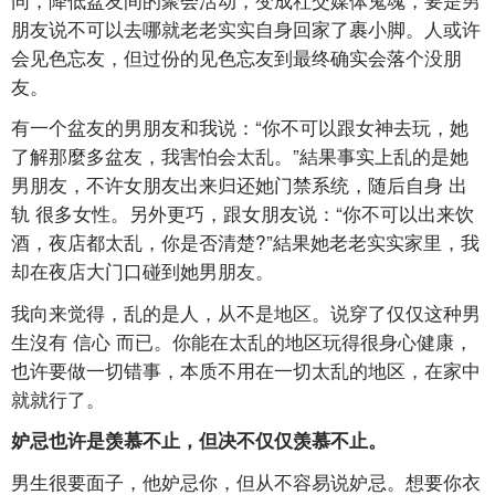
朋友说不可以去哪就老老实实自身回家了裹小脚。人或许
会见色忘友，但过份的见色忘友到最终确实会落个没朋
友。
有一个盆友的男朋友和我说：“你不可以跟女神去玩，她
了解那麼多盆友，我害怕会太乱。”結果事实上乱的是她
男朋友，不许女朋友出来归还她门禁系统，随后自身
出
轨
很多女性。另外更巧，跟女朋友说：“你不可以出来饮
酒，夜店都太乱，你是否清楚?”結果她老老实实家里，我
却在夜店大门口碰到她男朋友。
我向来觉得，乱的是人，从不是地区。说穿了仅仅这种男
生沒有
信心
而已。你能在太乱的地区玩得很身心健康，
也许要做一切错事，本质不用在一切太乱的地区，在家中
就就行了。
妒忌也许是羡慕不止，但决不仅仅羡慕不止。
男生很要面子，他妒忌你，但从不容易说妒忌。想要你衣