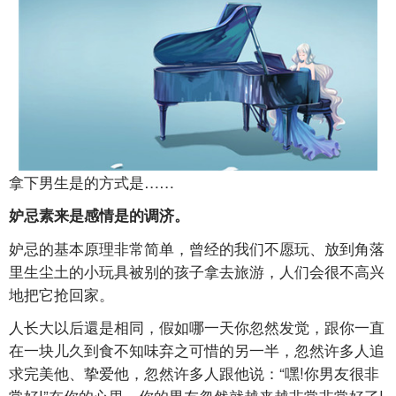
拿下男生是的方式是……
妒忌素来是感情是的调济。
妒忌的基本原理非常简单，曾经的我们不愿玩、放到角落
里生尘土的小玩具被别的孩子拿去旅游，人们会很不高兴
地把它抢回家。
人长大以后還是相同，假如哪一天你忽然发觉，跟你一直
在一块儿久到食不知味弃之可惜的另一半，忽然许多人追
求完美他、挚爱他，忽然许多人跟他说：“嘿!你男友很非
常好!”在你的心里，你的男友忽然就越来越非常非常好了!