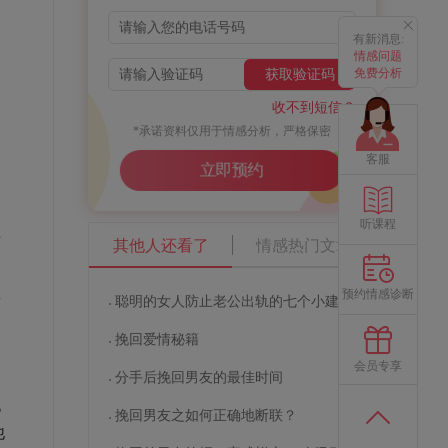
有新消息:
情感问题
免费分析
获取验证码
收不到短信？
*承诺资料仅用于情感分析，严格保密
客服
立即预约
多
听课程
对
其他人还看了
情感热门文章
之
真
预约情感诊断
聪明的女人防止老公出轨的七个小建议
挽回爱情秘籍
会员专享
分手后挽回男友的最佳时间
他
挽回男友之如何正确地断联？
他