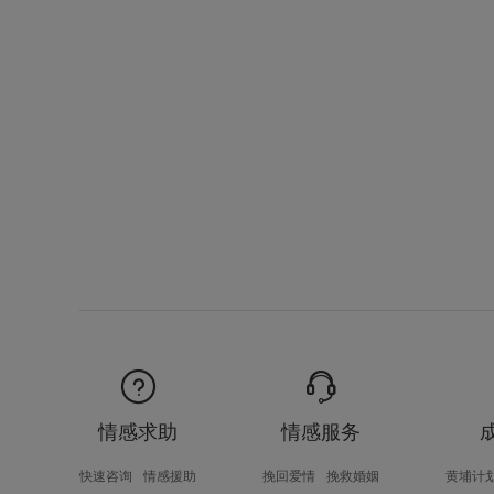
情感求助
情感服务
快速咨询
情感援助
挽回爱情
挽救婚姻
黄埔计