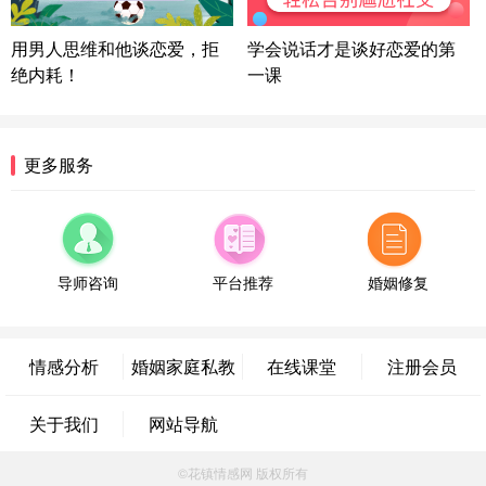
陕西-西安 139****6283
3分钟前
微信用户 喜欢下雨天^ 通过此页面咨询，已获得专属
用男人思维和他谈恋爱，拒
学会说话才是谈好恋爱的第
情感方案
绝内耗！
一课
浙江-宁波 150****8921
28分钟前
微信用户 逆光下的微笑 通过此页面咨询，已获得专
属情感方案
湖南-长沙 187****3359
18分钟前
更多服务
微信用户 超 通过此页面咨询，已获得专属情感方案
福建-厦门 159****4462
53分钟前
微信用户 凌乱小羊 通过此页面咨询，已获得专属情
感方案
导师咨询
平台推荐
婚姻修复
山东-青岛 138****9975
7分钟前
微信用户 小任性 通过此页面咨询，已获得专属情感
方案
情感分析
婚姻家庭私教
在线课堂
注册会员
辽宁-大连 176****2843
39分钟前
微信用户 H-孙志远-上海 通过此页面咨询，已获得专
关于我们
网站导航
属情感方案
上海-黄浦 135****7601
24分钟前
©花镇情感网 版权所有
微信用户 墨笙 通过此页面咨询，已获得专属情感方