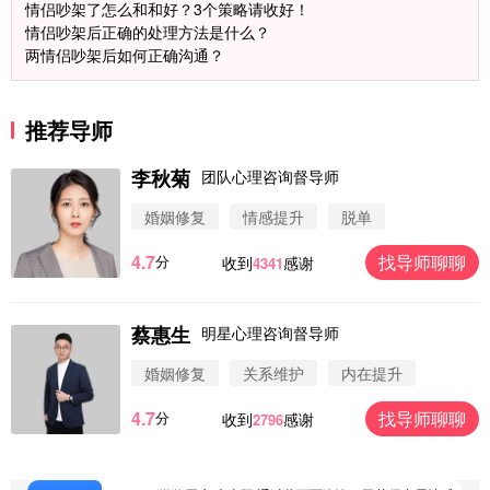
情侣吵架了怎么和和好？3个策略请收好！
情侣吵架后正确的处理方法是什么？
两情侣吵架后如何正确沟通？
推荐导师
李秋菊
团队心理咨询督导师
婚姻修复
情感提升
脱单
4.7
找导师聊聊
分
收到
感谢
4341
蔡惠生
明星心理咨询督导师
微信用户 圆圈 通过此页面咨询，已获得专属情感方
案
婚姻修复
关系维护
内在提升
浙江-杭州 183****4847
32分钟前
4.7
找导师聊聊
分
收到
感谢
2796
微信用户 Vnno 通过此页面咨询，已获得专属情感方
案
广东-深圳 139****2256
15分钟前