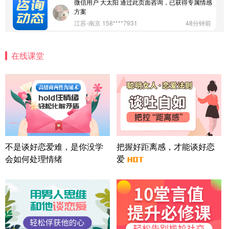
微信用户 大太阳 通过此页面咨询，已获得专属情感
方案
江苏-南京 158****7931
48分钟前
微信用户 安康 通过此页面咨询，已获得专属情感方
案
在线课堂
四川-成都 136****6402
5分钟前
微信用户 怀拥倾城女 通过此页面咨询，已获得专属
情感方案
北京-朝阳 151****3189
22分钟前
微信用户 巧?媚儿 通过此页面咨询，已获得专属情感
方案
上海-浦东 177****9074
56分钟前
微信用户 Liberty 通过此页面咨询，已获得专属情感
不是谈好恋爱难，是你没学
把握好距离感，才能谈好恋
方案
会如何处理情绪
爱
广东-广州 188****5632
12分钟前
微信用户 司马锘 通过此页面咨询，已获得专属情感
方案
湖北-武汉 135****7410
41分钟前
微信用户 困困魚? 通过此页面咨询，已获得专属情感
方案