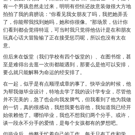
有一个男孩忽然走过来，明明有些怯还故意装做很大方地
拍拍了我的肩膀说：“你看见我女朋友了吗，我把她弄丢
了，你能帮我找到她吗，她和你很像。”那场景，估计你
们看到都会觉得特逗，可当时我只觉得他估计是在和朋友
玩真心话大冒险输了正在接受惩罚呢，所以也没有太在
意。
但后来在饭堂（我们学校有四个饭堂的）、在图书馆，甚
至是难得出去逛一次街都能遇到，那要么是他可以安排，
要么就只能解释为命运的经安排了。
在一起，似乎是有点顺理成章的事了。快毕业的时候，他
为帮我做毕业设计，特地去学了我的设计学专业，尽管他
并不完美的，急了也会向我发脾气，但我看到了他为我做
的一切，真的很感动，我想我要包容他，我知道我已经开
始依赖他了。哪怕毕业，我也不想我们两个分手。或许，
谈一段永不分手的爱情，是每个女孩都有的梦想吧。
但毕业后，他整天忙着自己的工作，每天只有工作和学