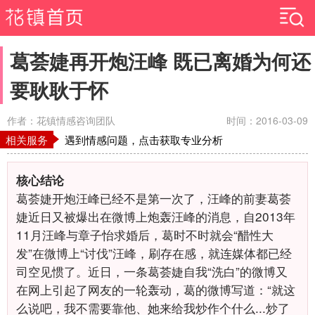
葛荟婕再开炮汪峰 既已离婚为何还
要耿耿于怀
作者：花镇情感咨询团队
时间：2016-03-09
相关服务
遇到情感问题，点击获取专业分析
核心结论
葛荟婕开炮汪峰已经不是第一次了，汪峰的前妻葛荟
婕近日又被爆出在微博上炮轰汪峰的消息，自2013年
11月汪峰与章子怡求婚后，葛时不时就会“醋性大
发”在微博上“讨伐”汪峰，刷存在感，就连媒体都已经
司空见惯了。近日，一条葛荟婕自我“洗白”的微博又
在网上引起了网友的一轮轰动，葛的微博写道：“就这
么说吧，我不需要靠他、她来给我炒作个什么...炒了