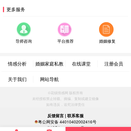
湖南-长沙 187****3359
18分钟前
更多服务
微信用户 超 通过此页面咨询，已获得专属情感方案
福建-厦门 159****4462
53分钟前
微信用户 凌乱小羊 通过此页面咨询，已获得专属情
感方案
导师咨询
平台推荐
婚姻修复
山东-青岛 138****9975
7分钟前
微信用户 小任性 通过此页面咨询，已获得专属情感
方案
情感分析
婚姻家庭私教
在线课堂
注册会员
辽宁-大连 176****2843
39分钟前
微信用户 H-孙志远-上海 通过此页面咨询，已获得专
属情感方案
关于我们
网站导航
上海-黄浦 135****7601
24分钟前
微信用户 墨笙 通过此页面咨询，已获得专属情感方
©花镇情感网 版权所有
案
未经授权禁止转载、摘编、复制或建立镜像
江苏-苏州 188****5187
1小时前
如有违反，追究法律责任
微信用户 谢思明 通过此页面咨询，已获得专属情感
反馈留言
|
联系客服
方案
粤公网安备 44010402002416号
广东-佛山 139****6034
16分钟前
粤ICP备16060296号