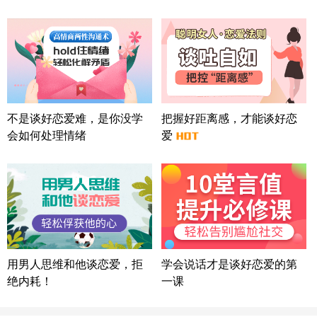
微信用户 怀拥倾城女 通过此页面咨询，已获得专属
情感方案
北京-朝阳 151****3189
22分钟前
微信用户 巧?媚儿 通过此页面咨询，已获得专属情感
方案
上海-浦东 177****9074
56分钟前
微信用户 Liberty 通过此页面咨询，已获得专属情感
不是谈好恋爱难，是你没学
把握好距离感，才能谈好恋
方案
会如何处理情绪
爱
广东-广州 188****5632
12分钟前
微信用户 司马锘 通过此页面咨询，已获得专属情感
方案
湖北-武汉 135****7410
41分钟前
微信用户 困困魚? 通过此页面咨询，已获得专属情感
方案
陕西-西安 139****6283
3分钟前
微信用户 喜欢下雨天^ 通过此页面咨询，已获得专属
用男人思维和他谈恋爱，拒
学会说话才是谈好恋爱的第
情感方案
绝内耗！
一课
浙江-宁波 150****8921
28分钟前
微信用户 逆光下的微笑 通过此页面咨询，已获得专
属情感方案