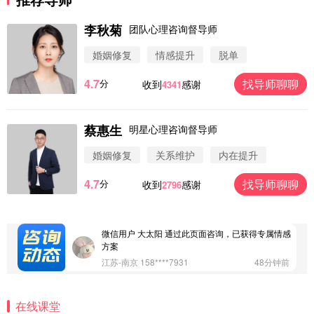
李秋菊
团队心理咨询督导师
婚姻修复
情感提升
脱单
4.7
找导师聊聊
分
收到
感谢
4341
蔡惠生
明星心理咨询督导师
微信用户 圆圈 通过此页面咨询，已获得专属情感方
案
婚姻修复
关系维护
内在提升
浙江-杭州 183****4847
32分钟前
微信用户 Vnno 通过此页面咨询，已获得专属情感方
4.7
找导师聊聊
分
收到
感谢
2796
案
广东-深圳 139****2256
15分钟前
微信用户 大太阳 通过此页面咨询，已获得专属情感
方案
江苏-南京 158****7931
48分钟前
微信用户 安康 通过此页面咨询，已获得专属情感方
案
在线课堂
四川-成都 136****6402
5分钟前