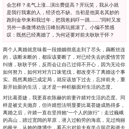
会怎样？名气上涨...演出费提高？开玩笑，我从小就
是我行我素的人，经济也不缺。当初是他莫名其妙的
跑到金华来和我过年，把我爸妈吓一跳.......”同时又发
另外一条微博劝告汪峰别再玩摇滚了。小编不禁感
叹：既然已经离婚了，为何还要对前夫耿耿于怀？
两个人离婚就意味着一段婚姻彻底走到了尽头，藕断丝连
的，该断未断的，都应该要断了，对已经失去的爱情苦苦
纠缠，耿耿于怀，反而会让自己过得不开心，因为无论你
如何努力，如何对对方口诛笔伐，都改变不了离婚这个事
实。既然离婚已成定局，就应该放下过去，忘掉前夫，重
新开始新的生活，这才是一种积极面对生活的态度。
对比葛荟婕，我更喜欢陈赫的前妻许婧对生活的态度。同
样是被丈夫抛弃，但许婧想法明显要比葛荟婕成熟得多，
离婚之后，许婧一直在坚持她“一个人的旅行”：走过巍峨
的高山，踏过宽阔的草原，潜入过帕劳的海底，见过绚丽
的极光，从她的微博中，看不出对前夫有半点留恋和逝去