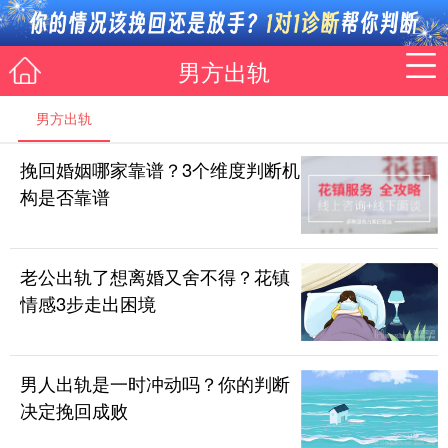
男方出轨
男方出轨
挽回婚姻哪家靠谱？3个维度判断机
咨询导师
在线课堂
情感求助
构是否靠谱
资讯
导师精选
挽回男友
挽回老公
情感测试
老公出轨了想离婚又舍不得？花镇
脱单秘籍
相亲秘籍
约会技巧
女神计划
情感3步走出困境
离婚边缘
情感维系
婆媳相处
家庭暴力
星座情感
情感故事
情感倾诉
男人出轨是一时冲动吗？你的判断
决定挽回成败
登录/注册