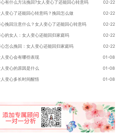
变心有什么方法挽回?女人变心了还能回心转意吗
02-22
女人变心了还能回心转意吗？挽回怎么做
02-22
变心挽回注意什么？女人变心了还能回心转意吗
02-22
变心的女人：女人变心还能回归家庭吗
02-22
变心怎么挽回：女人变心还能回归家庭吗
02-22
女人变心会有哪些表现
01-08
女人变心的原因是什么
01-08
女人变心多长时间醒悟
01-08