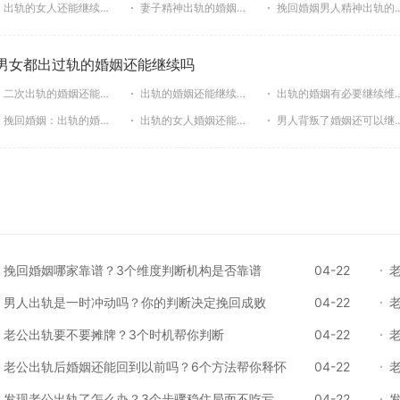
出轨的女人还能继续生活吗
妻子精神出轨的婚姻还能继续吗
挽回婚姻男人精神出轨的婚姻还能继续吗
男女都出过轨的婚姻还能继续吗
二次出轨的婚姻还能继续吗
出轨的婚姻还能继续吗女方
出轨的婚姻有必要继续维持吗
挽回婚姻：出轨的婚姻到底该不该继续
出轨的女人婚姻还能继续吗
男人背叛了婚姻还可以继续下去吗
挽回婚姻哪家靠谱？3个维度判断机构是否靠谱
04-22
男人出轨是一时冲动吗？你的判断决定挽回成败
04-22
老公出轨要不要摊牌？3个时机帮你判断
04-22
老公出轨后婚姻还能回到以前吗？6个方法帮你释怀
04-22
发现老公出轨了怎么办？3个步骤稳住局面不吃亏
04-22