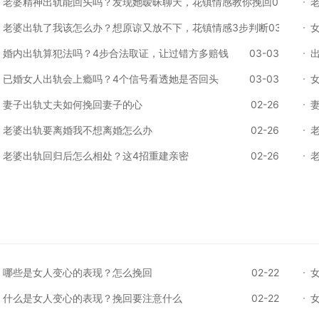
老婆精神出轨能回头吗？发现她暧昧聊天，花镇情感教你挽回
03-09
老婆出轨了我该怎么办？想原谅又放不下，花镇情感3步判断
03-05
婚内出轨算犯法吗？4步合法取证，让过错方多赔钱
03-03
已婚女人出轨会上瘾吗？4个信号看透她是否回头
03-03
妻子出轨丈夫如何挽回妻子的心
02-26
老婆出轨要离婚我不想离婚怎么办
02-26
老婆出轨回归后怎么相处？这4招重建亲密
02-26
哪些是女人变心的表现？怎么挽回
02-22
什么是女人变心的表现？挽回要注意什么
02-22