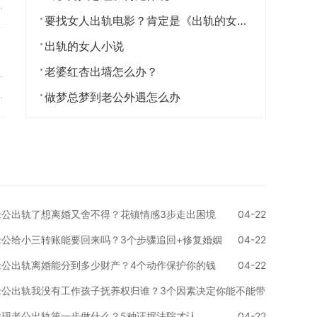
要找女人出轨电影？肯定是《出轨的女人》完整版
出轨的女人小说
老婆红杏出墙怎么办？
做梦总梦到老公外遇怎么办
老公出轨了想离婚又舍不得？花镇情感3步走出困境
04-22
老公给小三转账能要回来吗？3个步骤追回+修复婚姻
04-22
老公出轨离婚能分到多少财产？4个动作保护你的钱
04-22
老公出轨我没有工作孩子抚养权归谁？3个因素决定你能不能带走孩子
04-
发现老公出轨第一步做什么？5种证据法院才认
04-22