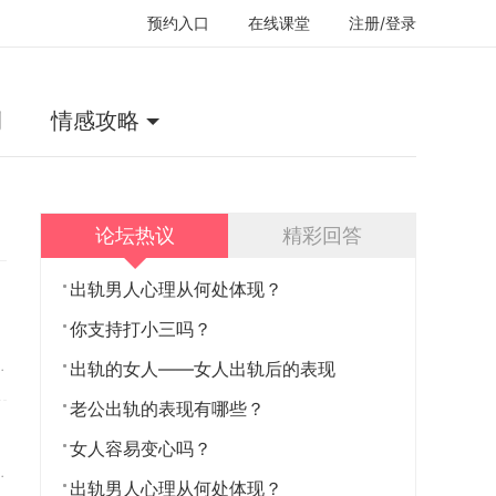
预约入口
在线课堂
注册/登录
例
情感攻略
论坛热议
精彩回答
出轨男人心理从何处体现？
你支持打小三吗？
出轨的女人——女人出轨后的表现
老公出轨的表现有哪些？
女人容易变心吗？
出轨男人心理从何处体现？