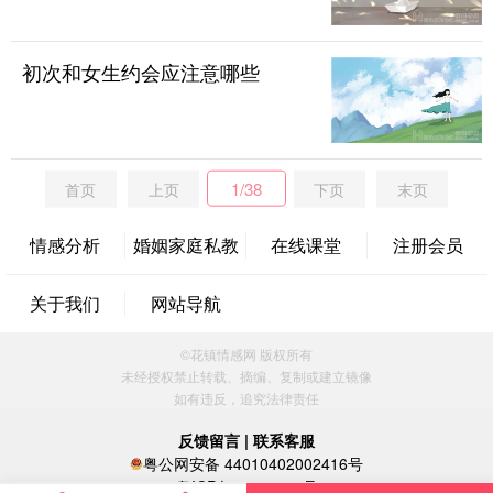
初次和女生约会应注意哪些
1/38
首页
上页
下页
末页
情感分析
婚姻家庭私教
在线课堂
注册会员
关于我们
网站导航
©花镇情感网 版权所有
未经授权禁止转载、摘编、复制或建立镜像
如有违反，追究法律责任
反馈留言
|
联系客服
粤公网安备 44010402002416号
粤ICP备16060296号