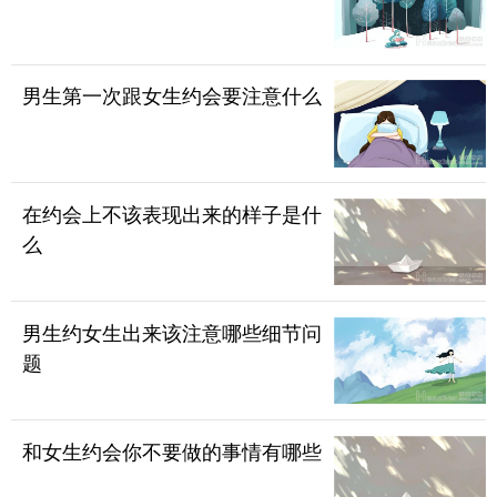
男生第一次跟女生约会要注意什么
在约会上不该表现出来的样子是什
么
男生约女生出来该注意哪些细节问
题
和女生约会你不要做的事情有哪些