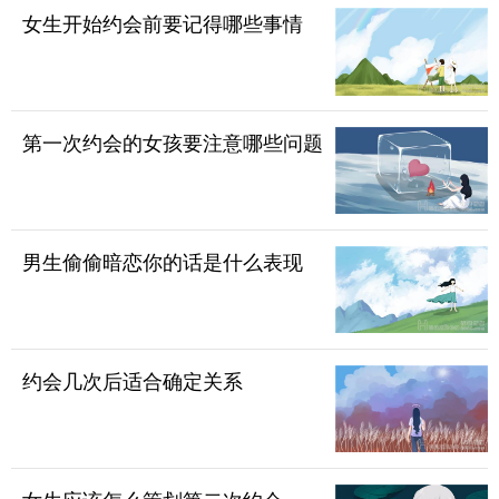
女生开始约会前要记得哪些事情
第一次约会的女孩要注意哪些问题
男生偷偷暗恋你的话是什么表现
约会几次后适合确定关系
女生应该怎么策划第二次约会