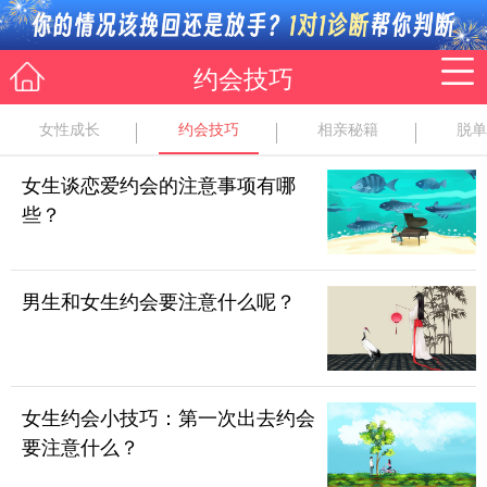
约会技巧
女性成长
约会技巧
相亲秘籍
脱单
女生谈恋爱约会的注意事项有哪
咨询导师
在线课堂
情感求助
些？
资讯
导师精选
挽回男友
挽回老公
情感测试
男生和女生约会要注意什么呢？
脱单秘籍
相亲秘籍
约会技巧
女神计划
离婚边缘
情感维系
婆媳相处
家庭暴力
星座情感
情感故事
情感倾诉
女生约会小技巧：第一次出去约会
要注意什么？
登录/注册