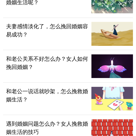
婚姻生活呢？
夫妻感情淡化了，怎么挽回婚姻容
易成功？
和老公关系不好怎么办？女人如何
挽回婚姻？
和老公一说话就吵架，怎么挽救婚
姻生活？
遇到婚姻问题怎么办？女人挽救婚
姻生活的技巧