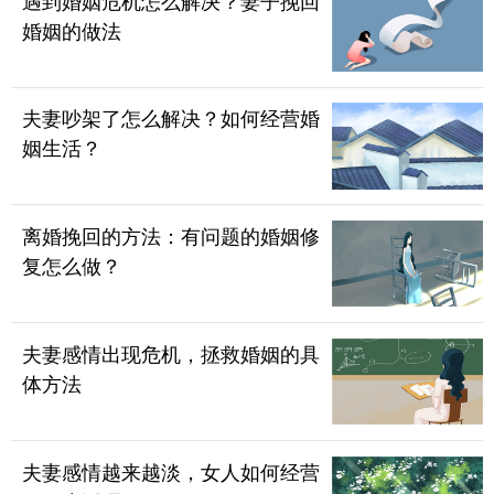
婚姻的做法
夫妻吵架了怎么解决？如何经营婚
姻生活？
离婚挽回的方法：有问题的婚姻修
复怎么做？
夫妻感情出现危机，拯救婚姻的具
体方法
夫妻感情越来越淡，女人如何经营