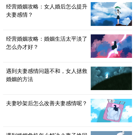
经营婚姻攻略：女人婚后怎么提升
夫妻感情？
经营婚姻攻略：婚姻生活太平淡了
怎么办才好？
遇到夫妻感情问题不和，女人拯救
婚姻的方法
夫妻吵架后怎么改善夫妻感情呢？
遇到婚姻危机怎么解决？妻子挽回