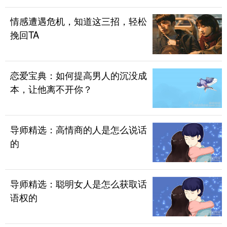
情感遭遇危机，知道这三招，轻松
挽回TA
恋爱宝典：如何提高男人的沉没成
本，让他离不开你？
导师精选：高情商的人是怎么说话
的
导师精选：聪明女人是怎么获取话
语权的