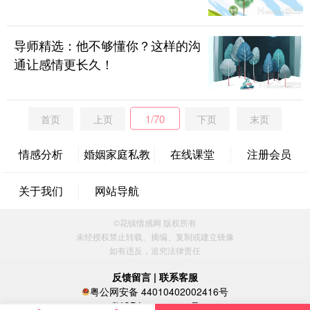
导师精选：他不够懂你？这样的沟
通让感情更长久！
1/70
首页
上页
下页
末页
情感分析
婚姻家庭私教
在线课堂
注册会员
关于我们
网站导航
©花镇情感网 版权所有
未经授权禁止转载、摘编、复制或建立镜像
如有违反，追究法律责任
反馈留言
|
联系客服
粤公网安备 44010402002416号
粤ICP备16060296号