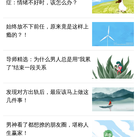
症：情绪不好时，该怎么办？
始终放不下前任，原来竟是这样上
瘾的？！
导师精选：为什么男人总是用“我累
了”结束一段关系
发现对方出轨后，最应该马上做这
几件事！
男神看了都想撩的朋友圈，堪称人
生赢家！