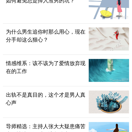
为什么男生追你时那么用心，现在
分手却这么狠心？
情感维系：该不该为了爱情放弃现
在的工作
出轨不是真目的，这个才是男人真
心声
导师精选：主持人张大大疑患痛苦