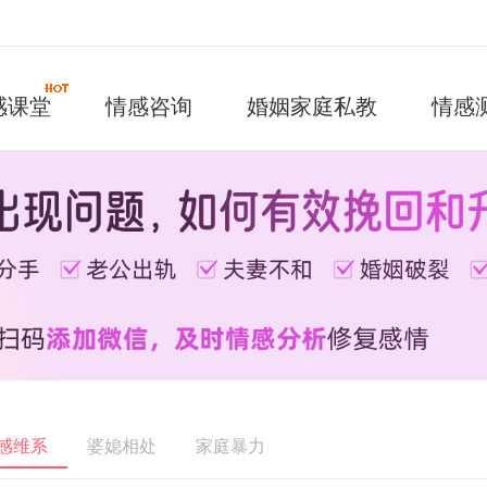
感课堂
情感咨询
婚姻家庭私教
情感
感维系
婆媳相处
家庭暴力