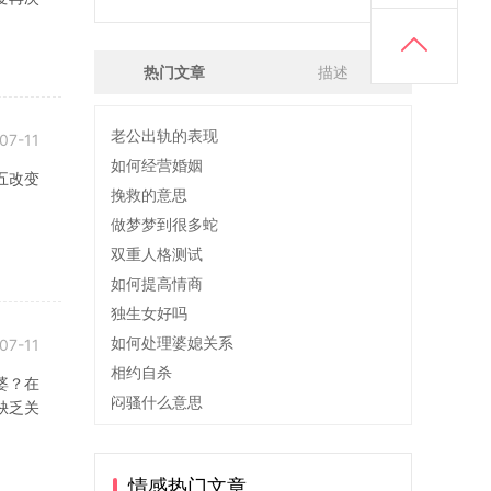
热门文章
描述
老公出轨的表现
07-11
如何经营婚姻
五改变
挽救的意思
做梦梦到很多蛇
双重人格测试
如何提高情商
独生女好吗
如何处理婆媳关系
07-11
相约自杀
婆？在
闷骚什么意思
缺乏关
情感热门文章