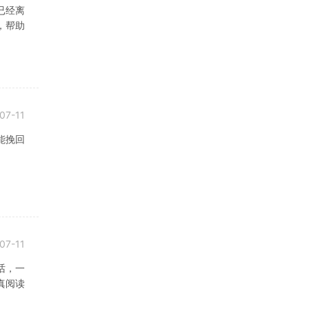
已经离
，帮助
07-11
能挽回
07-11
话，一
真阅读